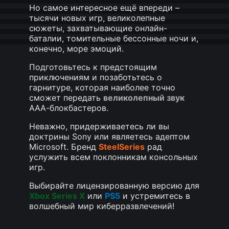
Но самое интересное ещё впереди –
тысячи новых игр, великолепные
сюжеты, захватывающие онлайн-
баталии, томительные бессонные ночи и,
конечно, море эмоций.
Подготовьтесь к предстоящим
приключениям и позаботьтесь о
гарнитуре, которая наиболее точно
сможет передать
великолепный звук
ААА-блокбастеров.
Неважно, придерживаетесь ли вы
доктрины Sony или являетесь адептом
Microsoft. Бренд
SteelSeries
рад
услужить всем поклонникам консольных
игр.
Выбирайте лицензированную версию для
Xbox
Series X
или
PS5
и устремитесь в
волшебный мир киберразвлечений!