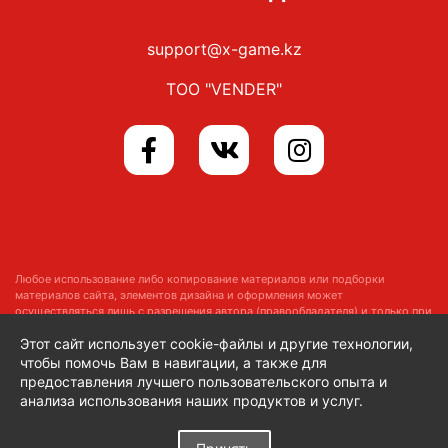
support@x-game.kz
ТОО "VENDER"
Любое использование либо копирование материалов или подборки
материалов сайта, элементов дизайна и оформления может
осуществляться лишь с разрешения автора (правообладателя) и только при
наличии ссылки на
https://x-game.kz
Этот сайт использует cookie-файлы и другие технологии,
Copyright © 2014–2026 x-game.kz
Все права защищены
чтобы помочь Вам в навигации, а также для
предоставления лучшего пользовательского опыта и
анализа использования наших продуктов и услуг.