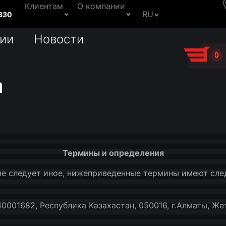
Клиентам
О компании
RU
330
ии
Новости
0
а
Термины и определения
 не следует иное, нижеприведенные термины имеют сле
001682, Республика Казахастан, 050016, г.Алматы, Же