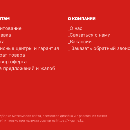
НТАМ
О КОМПАНИИ
итование
О нас
авка
Связаться с нами
та
Вакансии
исные центры и гарантия
Заказать обратный звон
рат товара
вор оферта
а предложений и жалоб
дборки материалов сайта, элементов дизайна и оформления может
я) и только при наличии ссылки на
https://x-game.kz