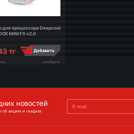
р для процессора Deepcool
DGE MINI FS v2.0
43
тг
Добавить
ить
сообщить
дних новостей
E-mail
 об акциях и скидках