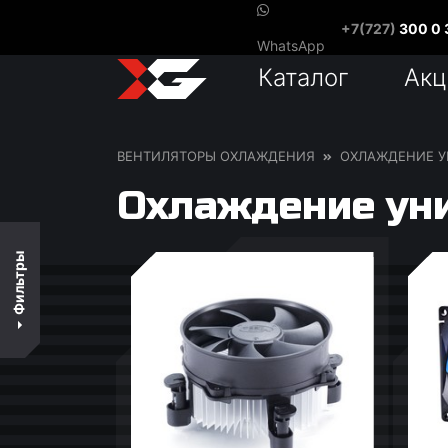
+7(727)
300 0 
В наличии
WhatsApp
Каталог
Акц
По цене
По популярности
ВЕНТИЛЯТОРЫ ОХЛАЖДЕНИЯ
ОХЛАЖДЕНИЕ У
По названию
Охлаждение ун
ДИАПАЗОН ЦЕН
Фильтры
3 103
3 638
4 173
4 708
5 243