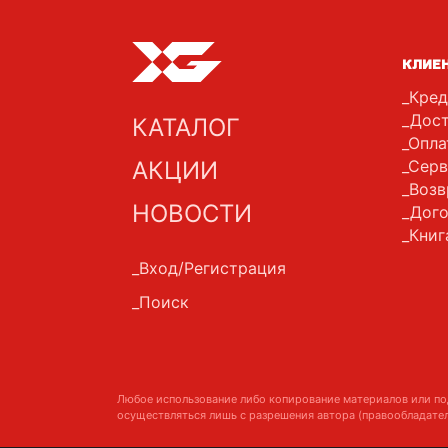
КЛИЕ
Кред
Дост
КАТАЛОГ
Опла
АКЦИИ
Серв
Возв
НОВОСТИ
Дого
Книг
Вход/Регистрация
Поиск
Любое использование либо копирование материалов или по
осуществляться лишь с разрешения автора (правообладател