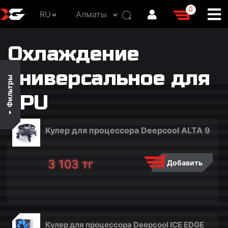
0
RU
Алматы
В наличии
Охлаждение
По цене
По популярности
универсальное для
Фильтры
По названию
CPU
ДИАПАЗОН ЦЕН
Кулер для процессора Deepcool ALTA 9
3 103
3 638
4 173
4 708
5 243
3 103
тг
Добавить
Кулер для процессора Deepcool ICE EDGE