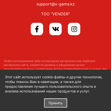
support@x-game.kz
ТОО "VENDER"
Любое использование либо копирование материалов или подборки
материалов сайта, элементов дизайна и оформления может
осуществляться лишь с разрешения автора (правообладателя) и только при
наличии ссылки на
https://x-game.kz
Этот сайт использует cookie-файлы и другие технологии,
Copyright © 2014–2026 x-game.kz
Все права защищены
чтобы помочь Вам в навигации, а также для
предоставления лучшего пользовательского опыта и
анализа использования наших продуктов и услуг.
Принять