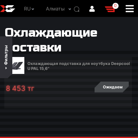
0
RU
Алматы
В наличии
Охлаждающие
По цене
По популярности
поставки
Фильтры
По названию
Охлаждающая подставка для ноутбука Deepcool
U PAL 15,6"
8 453
тг
Ожидаем