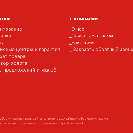
НТАМ
О КОМПАНИИ
итование
О нас
авка
Связаться с нами
та
Вакансии
исные центры и гарантия
Заказать обратный звон
рат товара
вор оферта
а предложений и жалоб
дборки материалов сайта, элементов дизайна и оформления может
я) и только при наличии ссылки на
https://x-game.kz