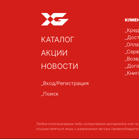
КЛИЕ
Кред
Дост
КАТАЛОГ
Опла
АКЦИИ
Серв
Возв
НОВОСТИ
Дого
Книг
Вход/Регистрация
Поиск
Любое использование либо копирование материалов или по
осуществляться лишь с разрешения автора (правообладател