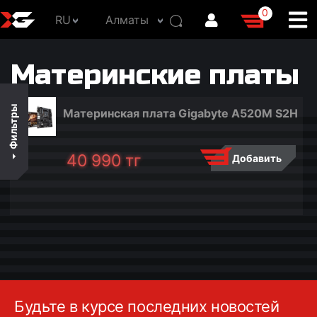
0
RU
Алматы
В наличии
Материнские платы
По цене
По популярности
Фильтры
Материнская плата Gigabyte A520M S2H
По названию
40 990
тг
Добавить
Будьте в курсе последних новостей