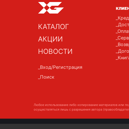
КЛИЕ
Кред
Дост
КАТАЛОГ
Опла
АКЦИИ
Серв
Возв
НОВОСТИ
Дого
Книг
Вход/Регистрация
Поиск
Любое использование либо копирование материалов или по
осуществляться лишь с разрешения автора (правообладател