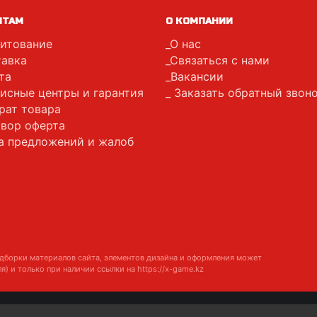
НТАМ
О КОМПАНИИ
итование
О нас
авка
Связаться с нами
та
Вакансии
исные центры и гарантия
Заказать обратный звон
рат товара
вор оферта
а предложений и жалоб
дборки материалов сайта, элементов дизайна и оформления может
я) и только при наличии ссылки на
https://x-game.kz