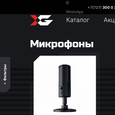
+7(727)
300 0 
В наличии
WhatsApp
Каталог
Акц
По цене
По популярности
Микрофоны
По названию
Фильтры