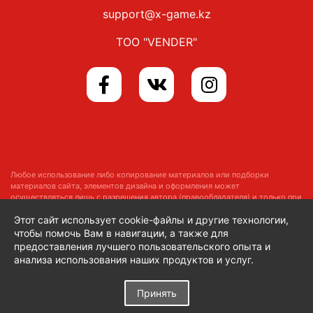
support@x-game.kz
ТОО "VENDER"
Любое использование либо копирование материалов или подборки
материалов сайта, элементов дизайна и оформления может
осуществляться лишь с разрешения автора (правообладателя) и только при
наличии ссылки на
https://x-game.kz
Этот сайт использует cookie-файлы и другие технологии,
Copyright © 2014–2026 x-game.kz
Все права защищены
чтобы помочь Вам в навигации, а также для
предоставления лучшего пользовательского опыта и
анализа использования наших продуктов и услуг.
Принять