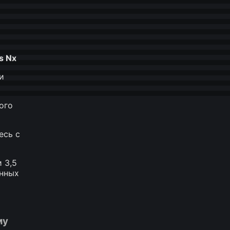
s Nx
и
ого
есь с
 3,5
енных
му