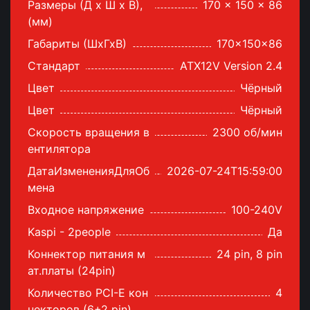
Размеры (Д x Ш x В),
170 x 150 x 86
(мм)
Габариты (ШхГхВ)
170x150x86
Стандарт
ATX12V Version 2.4
Цвет
Чёрный
Цвет
Чёрный
Скорость вращения в
2300 об/мин
ентилятора
ДатаИзмененияДляОб
2026-07-24T15:59:00
мена
Входное напряжение
100-240V
Kaspi - 2people
Да
Коннектор питания м
24 pin, 8 pin
ат.платы (24pin)
Количество PCI-E кон
4
некторов (6+2 pin)