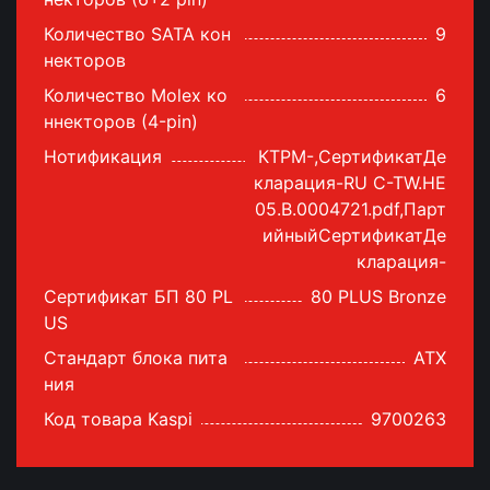
Количество SATA кон
9
некторов
Количество Molex ко
6
ннекторов (4-pin)
Нотификация
КТРМ-,СертификатДе
кларация-RU C-TW.HE
05.B.0004721.pdf,Парт
ийныйСертификатДе
кларация-
Сертификат БП 80 PL
80 PLUS Bronze
US
Стандарт блока пита
ATX
ния
Код товара Kaspi
9700263