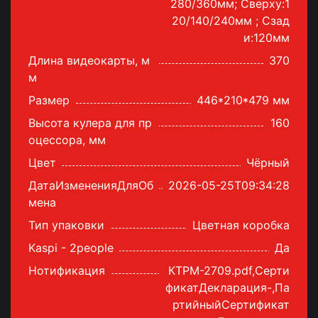
280/360мм; Сверху:1
20/140/240мм ; Сзад
и:120мм
Длина видеокарты, м
370
м
Размер
446*210*479 мм
Высота кулера для пр
160
оцессора, мм
Цвет
Чёрный
ДатаИзмененияДляОб
2026-05-25T09:34:28
мена
Тип упаковки
Цветная коробка
Kaspi - 2people
Да
Нотификация
КТРМ-2709.pdf,Серти
фикатДекларация-,Па
ртийныйСертификат