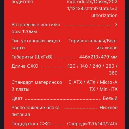
водителя
m/products/Cases/202
1/12134.shtml?status=a
uthorization
Встроенные вентилят
3
оры 120мм
Тип установки видео
Горизонтальная/Верт
карты
икальная
Габариты (ШхГхВ)
446х210х479 мм
Длина СЖО
120 / 140 / 240 / 280 /
360
Стандарт материнско
E-ATX / ATX / Micro-A
й платы
TX / Mini-ITX
Цвет
Белый
Расположение блока
Нижнее
питания
Поддержка СЖО
Спереди:120/140/240/