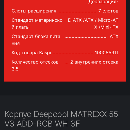
Декларация-
Слоты расширения
7 слотов
Стандарт материнско
E-ATX /ATX / Micro-AT
й платы
X /Mini-ITX
Стандарт блока пита
ATX
ния
Код товара Kaspi
100055911
Количество отсеков
2 внутренних отсека
3.5
Корпус Deepcool MATREXX 55
V3 ADD-RGB WH 3F