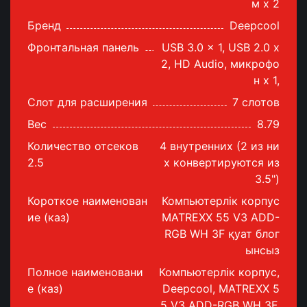
м х 2
Бренд
Deepcool
Фронтальная панель
USB 3.0 x 1, USB 2.0 x
2, HD Audio, микрофо
н x 1,
Слот для расширения
7 слотов
Вес
8.79
Количество отсеков
4 внутренних (2 из ни
2.5
х конвертируются из
3.5")
Короткое наименован
Компьютерлік корпус
ие (каз)
MATREXX 55 V3 ADD-
RGB WH 3F қуат блог
ынсыз
Полное наименовани
Компьютерлік корпус,
е (каз)
Deepcool, MATREXX 5
5 V3 ADD-RGB WH 3F,