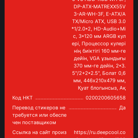
DP-ATX-MATREXX55V
3-AR-WH-3F, E-ATX/A
TX/Micro ATX, USB 3.0
*1/2.0*2, HD-Audio+Mi
c, 3*120 мм ARGB кул
ері, Процессор кулері
нің биіктігі 160 мм-ге
дейін, VGA ұзындығы
370 мм-ге дейін, 2*3.
5"/2+2*2.5", Болат 0,6
мм, 446х210х479 мм,
Қуат блогынсыз, Ақ
Код НКТ
0200200605658
Перевод стикеров не
Да
требуется или обеспе
чен поставщиком
Ссылка на сайт произ
https://ru.deepcool.co