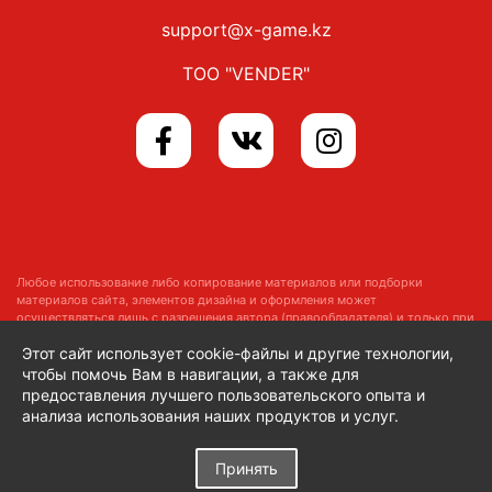
support@x-game.kz
ТОО "VENDER"
Любое использование либо копирование материалов или подборки
материалов сайта, элементов дизайна и оформления может
осуществляться лишь с разрешения автора (правообладателя) и только при
наличии ссылки на
https://x-game.kz
Этот сайт использует cookie-файлы и другие технологии,
Copyright © 2014–2026 x-game.kz
Все права защищены
чтобы помочь Вам в навигации, а также для
предоставления лучшего пользовательского опыта и
анализа использования наших продуктов и услуг.
Принять