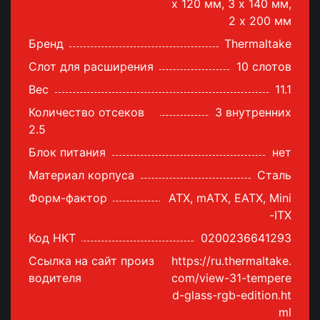
х 120 мм, 3 х 140 мм,
2 x 200 мм
Бренд
Thermaltake
Слот для расширения
10 слотов
Вес
11.1
Количество отсеков
3 внутренних
2.5
Блок питания
нет
Материал корпуса
Сталь
Форм-фактор
ATX, mATX, EATX, Mini
-ITX
Код НКТ
0200236641293
Ссылка на сайт произ
https://ru.thermaltake.
водителя
com/view-31-tempere
d-glass-rgb-edition.ht
ml