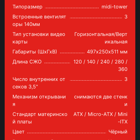
Типоразмер
midi-tower
Встроенные вентилят
3
оры 140мм
Тип установки видео
Горизонтальная/Верт
карты
икальная
Габариты (ШхГхВ)
497х250х511 мм
Длина СЖО
120 / 140 / 240 / 280 /
360
Число внутренних от
3
секов 3,5"
Механизм открывани
снимаются две стенк
я
и
Стандарт материнско
ATX / Micro-ATX / Mini
й платы
-ITX
Цвет
Чёрный