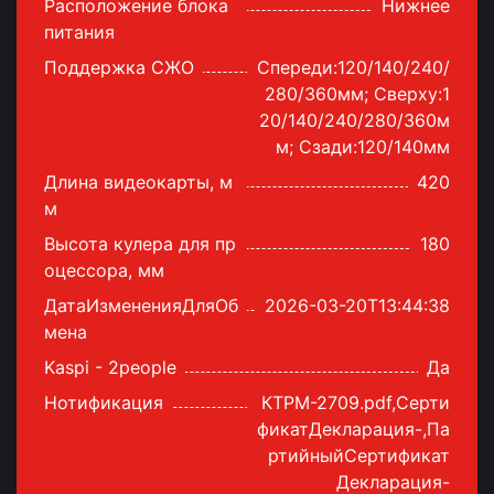
Расположение блока
Нижнее
питания
Поддержка СЖО
Спереди:120/140/240/
280/360мм; Сверху:1
20/140/240/280/360м
м; Сзади:120/140мм
Длина видеокарты, м
420
м
Высота кулера для пр
180
оцессора, мм
ДатаИзмененияДляОб
2026-03-20T13:44:38
мена
Kaspi - 2people
Да
Нотификация
КТРМ-2709.pdf,Серти
фикатДекларация-,Па
ртийныйСертификат
Декларация-