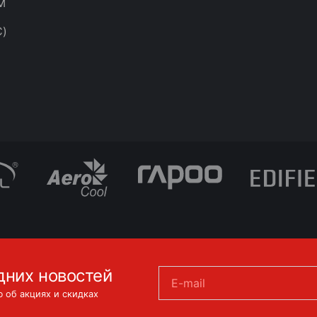
M
C)
дних новостей
E-mail
 об акциях и скидках