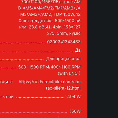
700/1200/1156/115x және AM
D AM5/AM4/FM2/FM1/AM3+/A
M3/AM2+/AM2, TDP 150W, 12
0mm желдеткіш, 500-1500 ай
н/м, 28.8 dB(A), 4pin, 153x127
x75. 3mm, күміс
0200341343433
Да
Для процессора
500~1500 RPM/400~1100 RPM
(with LNC )
водите
https://ru.thermaltake.com/con
tac-silent-12.html
ть при
2.04 W
150W