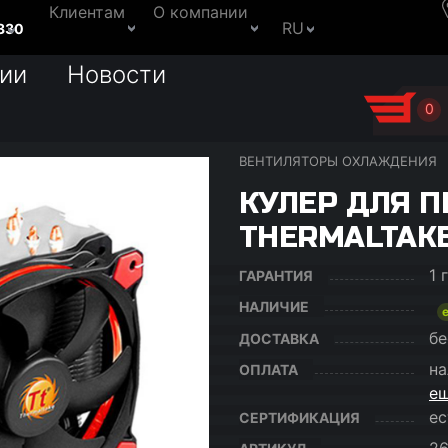
Клиентам
О компании
RU
330
ии
Новости
0
ВЕНТИЛЯТОРЫ ОХЛАЖДЕНИЯ
КУЛЕР ДЛЯ П
THERMALTAKE
1 
ГАРАНТИЯ
НАЛИЧИЕ
бе
ДОСТАВКА
на
ОПЛАТА
ещ
ес
СЕРТИФИКАЦИЯ