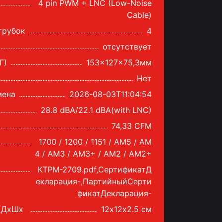
4 pin PWM + LNC (Low-Noise
Cable)
трубок
4
отсутствует
Г)
153x127x75,3мм
Нет
мена
2026-08-03T11:04:54
28.8 dBA/22.1 dBA(with LNC)
74,33 CFM
1700 / 1200 / 1151 / AM5 / AM
4 / AM3 / AM3+ / AM2 / AM2+
КТРМ-2709.pdf,СертификатД
екларация-,ПартийныйСерти
фикатДекларация-
 (ДхШх
12х12х2.5 см