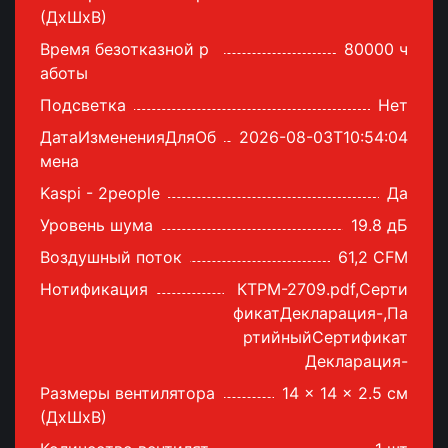
(ДхШхВ)
Время безотказной р
80000 ч
аботы
Подсветка
Нет
ДатаИзмененияДляОб
2026-08-03T10:54:04
мена
Kaspi - 2people
Да
Уровень шума
19.8 дБ
Воздушный поток
61,2 CFM
Нотификация
КТРМ-2709.pdf,Серти
фикатДекларация-,Па
ртийныйСертификат
Декларация-
Размеры вентилятора
14 x 14 x 2.5 см
(ДхШхВ)