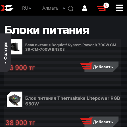
0
RU
Алматы
В наличии
Блоки питания
По цене
По популярности
Фильтры
Блок питания Bequiet! System Power 9 700W CM
По названию
S9-CM-700W BN303
ДИАПАЗОН ЦЕН
56 900
тг
Добавить
38 900
51 150
63 400
75 650
87 900
Блок питания Thermaltake Litepower RGB
650W
38 900
тг
Добавить