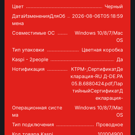
Цвет
Черный
ДатаИзмененияДляОб
2026-08-06T05:18:59
мена
Совместимые ОС
Windows 10/8/7/Mac
OS
Тип упаковки
Цветная коробка
Kaspi - 2people
Да
Нотификация
КТРМ-,СертификатДе
кларация-RU Д-DE.РА
05.В.6880424.pdf,Пар
тийныйСертификатД
екларация-
Операционная систе
Windows 10/8/7/Mac
ма
OS
Тип подключения
Проводное
Код товара Kaspi
101004900