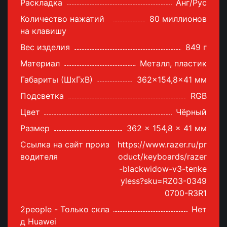
Раскладка
Анг/Рус
Количество нажатий
80 миллионов
на клавишу
Вес изделия
849 г
Материал
Металл, пластик
Габариты (ШхГхВ)
362x154,8x41 мм
Подсветка
RGB
Цвет
Чёрный
Размер
362 x 154,8 x 41 мм
Ссылка на сайт произ
https://www.razer.ru/pr
водителя
oduct/keyboards/razer
-blackwidow-v3-tenke
yless?sku=RZ03-0349
0700-R3R1
2people - Только скла
Нет
д Huawei