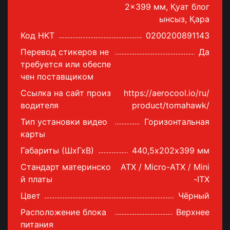
2x399 мм, Қуат блог
ынсыз, Қара
Код НКТ
0200200891143
Перевод стикеров не
Да
требуется или обеспе
чен поставщиком
Ссылка на сайт произ
https://aerocool.io/ru/
водителя
product/tomahawk/
Тип установки видео
Горизонтальная
карты
Габариты (ШхГхВ)
440,5х202х399 мм
Стандарт материнско
ATX / Micro-ATX / Mini
й платы
-ITX
Цвет
Чёрный
Расположение блока
Верхнее
питания