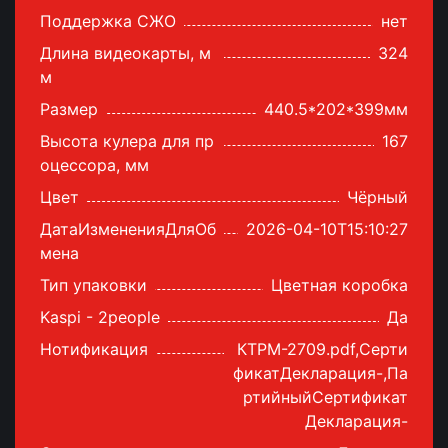
Поддержка СЖО
нет
Длина видеокарты, м
324
м
Размер
440.5*202*399мм
Высота кулера для пр
167
оцессора, мм
Цвет
Чёрный
ДатаИзмененияДляОб
2026-04-10T15:10:27
мена
Тип упаковки
Цветная коробка
Kaspi - 2people
Да
Нотификация
КТРМ-2709.pdf,Серти
фикатДекларация-,Па
ртийныйСертификат
Декларация-