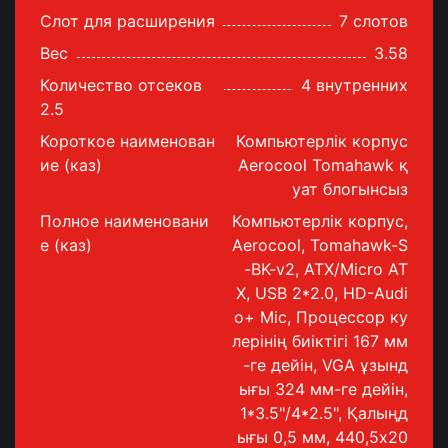
Слот для расширения
7 слотов
Вес
3.58
Количество отсеков
4 внутренних
2.5
Короткое наименован
Компьютерлік корпус
ие (каз)
Aerocool Tomahawk қ
уат блогынсыз
Полное наименовани
Компьютерлік корпус,
е (каз)
Aerocool, Tomahawk-S
-BK-v2, ATX/Micro AT
X, USB 2*2.0, HD-Audi
o+ Mic, Процессор ку
лерінің биіктігі 167 мм
-ге дейін, VGA ұзынд
ығы 324 мм-ге дейін,
1*3.5"/4*2.5", Қалыңд
ығы 0,5 мм, 440,5x20