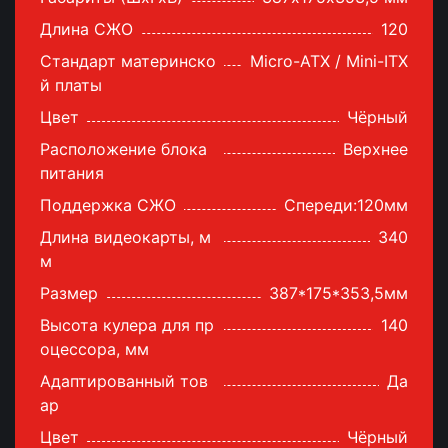
Длина СЖО
120
Стандарт материнско
Micro-ATX / Mini-ITX
й платы
Цвет
Чёрный
Расположение блока
Верхнее
питания
Поддержка СЖО
Спереди:120мм
Длина видеокарты, м
340
м
Размер
387*175*353,5мм
Высота кулера для пр
140
оцессора, мм
Адаптированный тов
Да
ар
Цвет
Чёрный