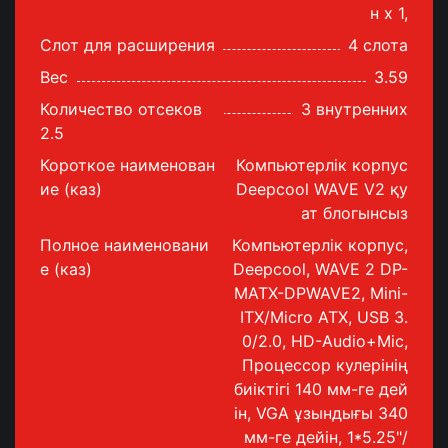
н x 1,
Слот для расширения
4 слота
Вес
3.59
Количество отсеков
3 внутренних
2.5
Короткое наименован
Компьютерлік корпус
ие (каз)
Deepcool WAVE V2 қу
ат блогынсыз
Полное наименовани
Компьютерлік корпус,
е (каз)
Deepcool, WAVE 2 DP-
MATX-DPWAVE2, Mini-
ITX/Micro ATX, USB 3.
0/2.0, HD-Audio+Mic,
Процессор кулерінің
биіктігі 140 мм-ге дей
ін, VGA ұзындығы 340
мм-ге дейін, 1*5.25"/