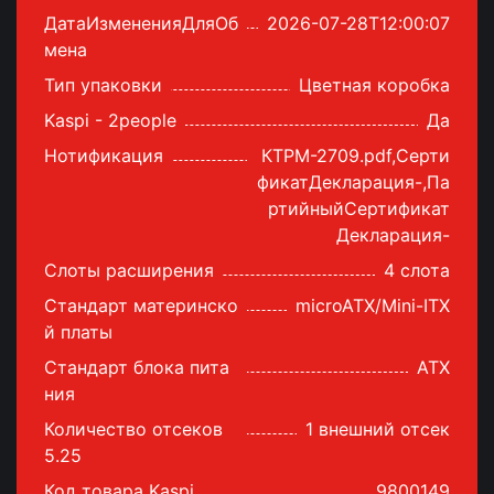
ДатаИзмененияДляОб
2026-07-28T12:00:07
мена
Тип упаковки
Цветная коробка
Kaspi - 2people
Да
Нотификация
КТРМ-2709.pdf,Серти
фикатДекларация-,Па
ртийныйСертификат
Декларация-
Слоты расширения
4 слота
Стандарт материнско
microATX/Mini-ITX
й платы
Стандарт блока пита
ATX
ния
Количество отсеков
1 внешний отсек
5.25
Код товара Kaspi
9800149