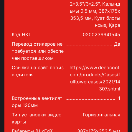
2*3.5"/3*2.5", Қалыңд
ығы 0,5 мм, 387x175x
353,5 мм, Қуат блогы
нсыз, Қара
Код НКТ
0200236641545
Перевод стикеров не
Да
требуется или обеспе
чен поставщиком
Ссылка на сайт произ
https://www.deepcool.
водителя
com/products/Cases/f
ulltowercases/2021/14
307.shtml
Встроенные вентилят
1
оры 120мм
Тип установки видео
Горизонтальная
карты
Габариты (ШхГхВ)
387х175х353,5 мм