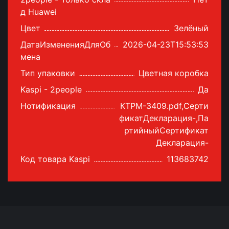
д Huawei
Цвет
Зелёный
ДатаИзмененияДляОб
2026-04-23T15:53:53
мена
Тип упаковки
Цветная коробка
Kaspi - 2people
Да
Нотификация
КТРМ-3409.pdf,Серти
фикатДекларация-,Па
ртийныйСертификат
Декларация-
Код товара Kaspi
113683742