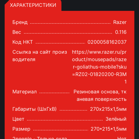
ХАРАКТЕРИСТИКИ
Бренд
Razer
Вес
0.116
Код НКТ
0200058162037
Ссылка на сайт произ
https://www.razer.ru/pr
водителя
oduct/mousepads/raze
r-goliathus-mobile?sku
=RZ02-01820200-R3M
1
Материал
Резиновая основа, тк
аневая поверхность
Габариты (ШхГхВ)
270х215х1,5мм
Цвет
Зелёный
Размер
270*215*1,5мм
2people - Только скла
Нет