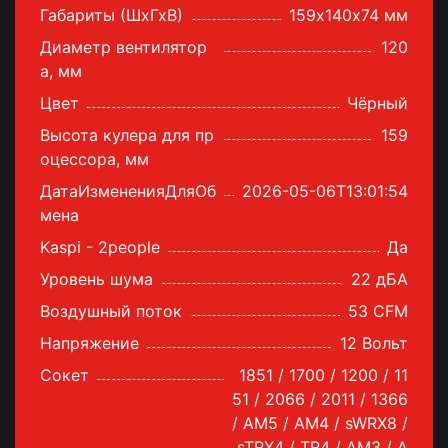
Габариты (ШхГхВ)
159х140х74 мм
Диаметр вентилятор
120
а, мм
Цвет
Чёрный
Высота кулера для пр
159
оцессора, мм
ДатаИзмененияДляОб
2026-05-06T13:01:54
мена
Kaspi - 2people
Да
Уровень шума
22 дБА
Воздушный поток
53 CFM
Напряжение
12 Вольт
Сокет
1851 / 1700 / 1200 / 11
51 / 2066 / 2011 / 1366
/ AM5 / AM4 / sWRX8 /
sTRX4 / TR4 / AM3 / A