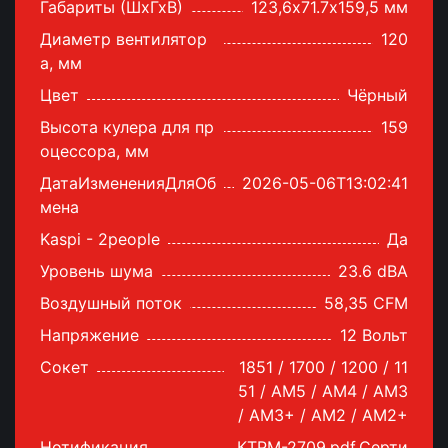
Габариты (ШхГхВ)
123,6х71.7х159,5 мм
Диаметр вентилятор
120
а, мм
Цвет
Чёрный
Высота кулера для пр
159
оцессора, мм
ДатаИзмененияДляОб
2026-05-06T13:02:41
мена
Kaspi - 2people
Да
Уровень шума
23.6 dBA
Воздушный поток
58,35 CFM
Напряжение
12 Вольт
Сокет
1851 / 1700 / 1200 / 11
51 / AM5 / AM4 / AM3
/ AM3+ / AM2 / AM2+
Нотификация
КТРМ-2709.pdf,Серти