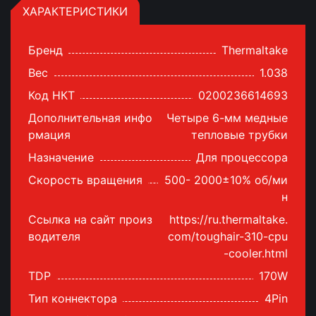
ХАРАКТЕРИСТИКИ
Бренд
Thermaltake
Вес
1.038
Код НКТ
0200236614693
Дополнительная инфо
Четыре 6-мм медные
рмация
тепловые трубки
Назначение
Для процессора
Скорость вращения
500- 2000±10% об/ми
н
Ссылка на сайт произ
https://ru.thermaltake.
водителя
com/toughair-310-cpu
-cooler.html
TDP
170W
Тип коннектора
4Pin