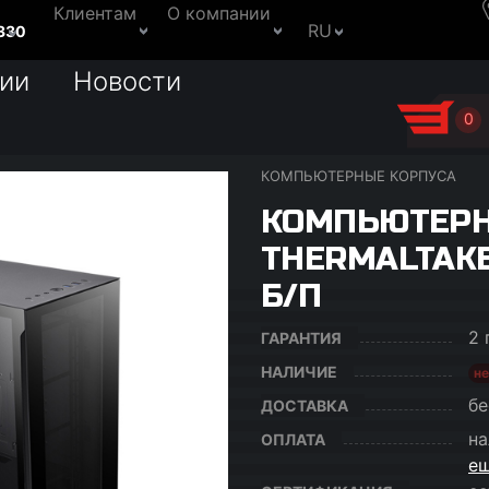
Клиентам
О компании
RU
330
ии
Новости
0
КОМПЬЮТЕРНЫЕ КОРПУСА
КОМПЬЮТЕРН
THERMALTAKE 
Б/П
2 
ГАРАНТИЯ
НАЛИЧИЕ
не
бе
ДОСТАВКА
на
ОПЛАТА
ещ