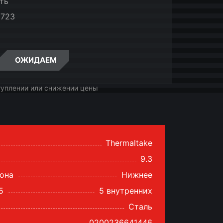
ть
6723
ОЖИДАЕМ
туплении или снижении цены
Thermaltake
9.3
она
Нижнее
5
5 внутренних
Сталь
0200236641446