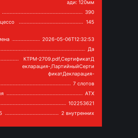
ади: 120мм
390
оцессо
145
мена
2026-05-06T12:32:53
Да
КТРМ-2709.pdf,СертификатД
екларация-,ПартийныйСерти
фикатДекларация-
7 слотов
ия
ATX
102253621
5
2 внутренних