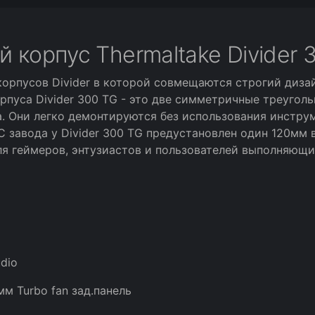
корпус Thermaltake Divider 
корпусов Divider в которой совмещаются строгий диза
пуса Divider 300 TG - это две симметричные треуголь
ла. Они легко демонтируются без использования инстр
 завода у Divider 300 TG предустановлен один 120мм 
для геймеров, энтузиастов и пользователей выполняющи
udio
м Turbo fan зад.панель