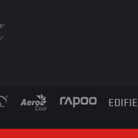
5"
5"