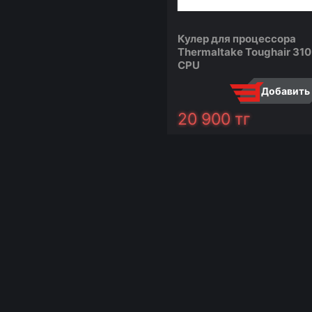
Кулер для процессора
Thermaltake Toughair 310
CPU
Добавить
20 900
тг
сравнить
сообщи