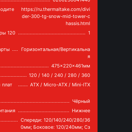
водите
https://ru.thermaltake.com/divi
der-300-tg-snow-mid-tower-c
hassis.html
ры 120
1
арты
Горизонтальная/Вертикальна
я
475x220x461мм
120 / 140 / 240 / 280 / 360
 плат
ATX / Micro-ATX / Mini-ITX
Чёрный
итания
Нижнее
Спереди: 120/140/240/280/36
0мм; Боковое: 120/240мм; Сз