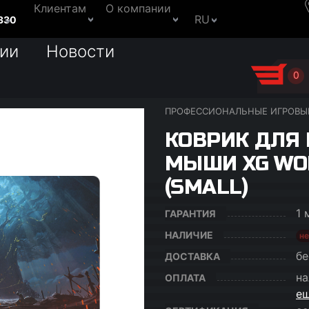
Клиентам
О компании
RU
330
ии
Новости
0
ПРОФЕССИОНАЛЬНЫЕ ИГРОВЫ
КОВРИК ДЛЯ
МЫШИ XG WO
(SMALL)
1 
ГАРАНТИЯ
НАЛИЧИЕ
не
бе
ДОСТАВКА
на
ОПЛАТА
ещ