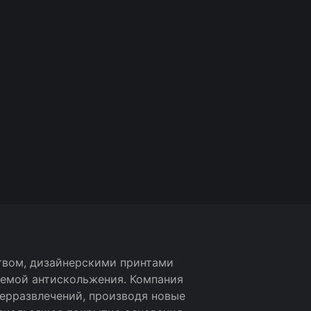
рик для
мпьютерной мыши XG
BG
100
тг
Ожидаем
внить
сообщить
твом, дизайнерскими принтами
темой антискольжения. Компания
ерразвлечений, производя новые