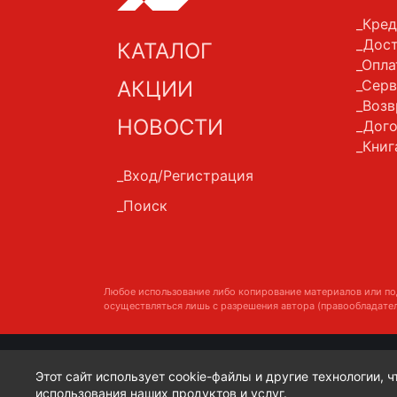
Кред
Дост
КАТАЛОГ
Опла
АКЦИИ
Серв
Возв
НОВОСТИ
Дого
Книг
Вход/Регистрация
Поиск
Любое использование либо копирование материалов или по
осуществляться лишь с разрешения автора (правообладател
Этот сайт использует cookie-файлы и другие технологии, 
использования наших продуктов и услуг.