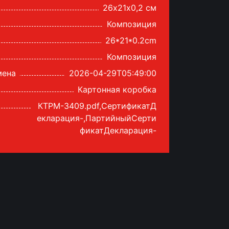
26х21х0,2 см
Композиция
26*21*0.2cm
Композиция
мена
2026-04-29T05:49:00
Картонная коробка
КТРМ-3409.pdf,СертификатД
екларация-,ПартийныйСерти
фикатДекларация-