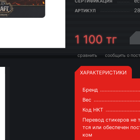
ес
СЕРТИФИКАЦИЯ
2
АРТИКУЛ
1 100
тг
сравнить
сообщить о пос
ХАРАКТЕРИСТИКИ
Бренд
Вес
Код НКТ
Перевод стикеров не 
тся или обеспечен по
ком