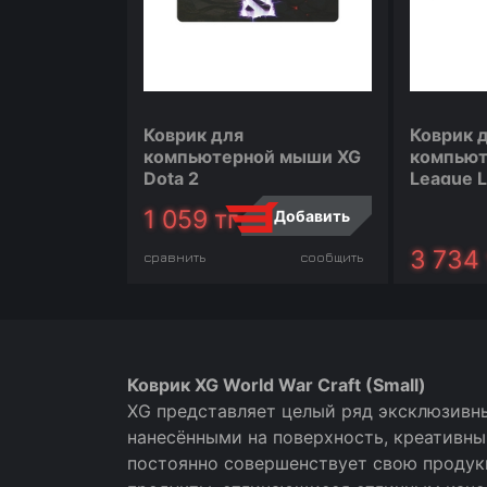
Коврик для
Коврик 
компьютерной мыши XG
компьют
Dota 2
League 
1 059
тг
Добавить
3 734
сравнить
сообщить
сравнить
Коврик XG World War Craft (Small)
XG представляет целый ряд эксклюзивн
нанесёнными на поверхность, креативн
постоянно совершенствует свою продукц