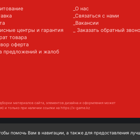
итование
О нас
авка
Связаться с нами
та
Вакансии
исные центры и гарантия
Заказать обратный звон
рат товара
вор оферта
а предложений и жалоб
дборки материалов сайта, элементов дизайна и оформления может
я) и только при наличии ссылки на
https://x-game.kz
чтобы помочь Вам в навигации, а также для предоставления луч