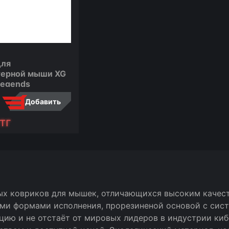
для
Коврик для компьютерной
Ков
мыши XG Playerunknown's
ерной мыши XG
ко
Battlegrounds
Legends
PU
1 100
тг
1 
Ожидаем
Добавить
тг
сравнить
сообщить
сра
сообщить
ых ковриков для мышек, отличающихся высоким качес
ыми формами исполнения, прорезиненой основой с сис
ию и не отстаёт от мировых лидеров в индустрии киб