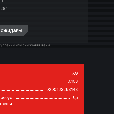
ть
8284
ОЖИДАЕМ
туплении или снижении цены
XG
0.108
0200163263148
требуе
Да
ставщи