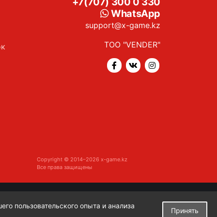
+7(707) 300 0 330
WhatsApp
support@x-game.kz
ТОО "VENDER"
ок
Copyright © 2014–2026 x-game.kz
Все права защищены
шего пользовательского опыта и анализа
Принять