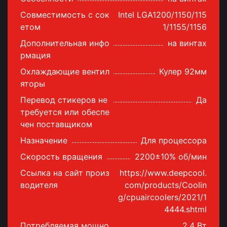
Совместимость с сок
Intel LGA1200/1150/115
етом
1/1155/1156
Дополнительная инфо
на винтах
рмация
Охлаждающие вентил
Кулер 92мм
яторы
Перевод стикеров не
Да
требуется или обеспе
чен поставщиком
Назначение
Для процессора
Скорость вращения
2200±10% об/мин
Ссылка на сайт произ
https://www.deepcool.
водителя
com/products/Coolin
g/cpuaircoolers/2021/1
4444.shtml
Потребляемая мощно
2,4 Вт