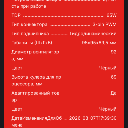
сть при работе
TDP
65W
Тип коннектора
3-pin PWM
Тип подшипника
Гидродинамический
Габариты (ШхГхВ)
95х95х69,5 мм
Диаметр вентилятор
92
а, мм
Цвет
Чёрный
Высота кулера для пр
69
оцессора, мм
Адаптированный тов
Да
ар
Цвет
Чёрный
ДатаИзмененияДляОб
2026-08-07T17:39:30
мена