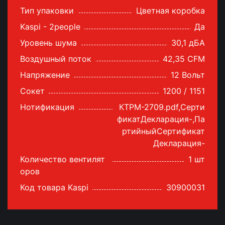
Тип упаковки
Цветная коробка
Kaspi - 2people
Да
Уровень шума
30,1 дБА
Воздушный поток
42,35 CFM
Напряжение
12 Вольт
Сокет
1200 / 1151
Нотификация
КТРМ-2709.pdf,Серти
фикатДекларация-,Па
ртийныйСертификат
Декларация-
Количество вентилят
1 шт
оров
Код товара Kaspi
30900031