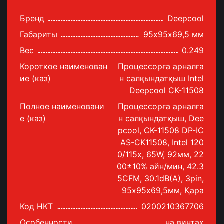
Бренд
Deepcool
Габариты
95х95х69,5 мм
Вес
0.249
Короткое наименован
Процессорға арналға
ие (каз)
н салқындатқыш Intel
Deepcool CK-11508
Полное наименовани
Процессорға арналға
е (каз)
н салқындатқыш, Dee
pcool, CK-11508 DP-IC
AS-CK11508, Intel 120
0/115х, 65W, 92мм, 22
00±10% айн/мин, 42.3
5CFM, 30.1dB(A), 3pin,
95х95х69,5мм, Қара
Код НКТ
0200210367706
Особенности
на винтах