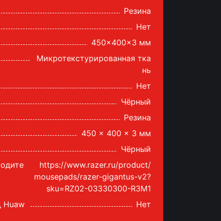
Резина
Нет
450x400x3 мм
Микротекстурированная тка
нь
Нет
Чёрный
Резина
450 x 400 x 3 мм
Чёрный
водите
https://www.razer.ru/product/
mousepads/razer-gigantus-v2?
sku=RZ02-03330300-R3M1
д Huaw
Нет