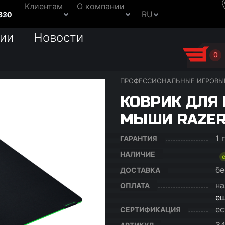
Клиентам
О компании
RU
330
ии
Новости
0
ПРОФЕССИОНАЛЬНЫЕ ИГРОВЫ
КОВРИК ДЛЯ
МЫШИ RAZER 
1 
ГАРАНТИЯ
НАЛИЧИЕ
бе
ДОСТАВКА
на
ОПЛАТА
ещ
ес
СЕРТИФИКАЦИЯ