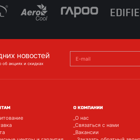
дних новостей
E-mail
 об акциях и скидках
НТАМ
О КОМПАНИИ
итование
О нас
авка
Связаться с нами
та
Вакансии
исные центры и гарантия
Заказать обратный звон