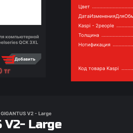
Цвет
ДатаИзмененияДляОб
Kaspi - 2people
Толщина
ля компьютерной
Коврик для компьютерной
Ков
мыши
elseries QCK 3XL
мыши Razer Goliathus
Нотификация
M 20
Mobile
Добавить
Добавить
Код товара Kaspi
0
тг
5 490
тг
11
сообщить
сравнить
сообщить
сра
GIGANTUS V2 - Large
V2- Large