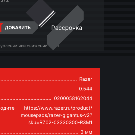
4572
Рассрочка
ДОБАВИТЬ
туплении или снижении цены
Razer
0.544
0200058162044
водите
https://www.razer.ru/product/
mousepads/razer-gigantus-v2?
sku=RZ02-03330300-R3M1
3 мм