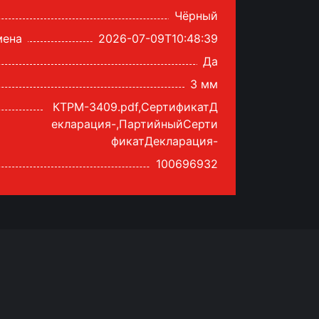
Чёрный
мена
2026-07-09T10:48:39
Да
3 мм
рик для компьютерной
 Steelseries QCK Heavy -
КТРМ-3409.pdf,СертификатД
20 Edition
екларация-,ПартийныйСерти
фикатДекларация-
Добавить
100696932
 990
тг
внить
сообщить