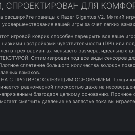
, СПРОЕКТИРОВАН ДЛЯ КОМФОР
гда расширяйте границы с Razer Gigantus V2. Мягкий и
 усовершенствования вашей игры за счет легких взма
тот игровой коврик способен перекрыть все ваше игр
 с низкими настройками чувствительности (DPI) или по
лен в трех вариантах меньшего размера, идеальных дл
СТУРОЙ. Оптимизирован под все виды сенсоров для
 Плотное сплетение большого количества волокон позв
плавных взмахов.
НА С ПРОТИВОСКОЛЬЗЯЩИМ ОСНОВАНИЕМ. Толщиной 3мм
тличается равномерной плоскостью даже на несовершен
 напряженным благодаря цепкому основанию. Прочное 
огает смягчить давление на запястье пока вы играете