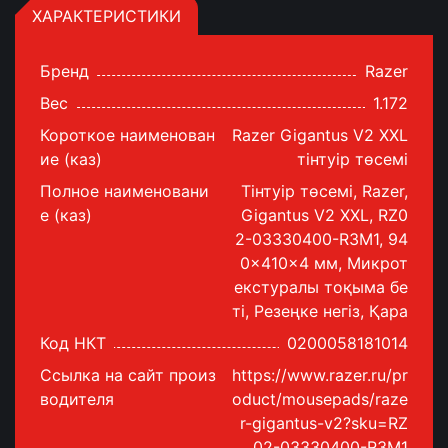
ХАРАКТЕРИСТИКИ
Бренд
Razer
Вес
1.172
Короткое наименован
Razer Gigantus V2 XXL
ие (каз)
тінтуір төсемі
Полное наименовани
Тінтуір төсемі, Razer,
е (каз)
Gigantus V2 XXL, RZ0
2-03330400-R3M1, 94
0×410×4 мм, Микрот
екстуралы тоқыма бе
тi, Резеңке негіз, Қара
Код НКТ
0200058181014
Ссылка на сайт произ
https://www.razer.ru/pr
водителя
oduct/mousepads/raze
r-gigantus-v2?sku=RZ
02-03330400-R3M1