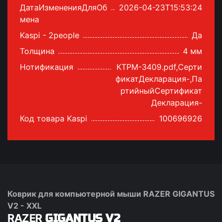
ДатаИзмененияДляОб
2026-04-23T15:53:24
мена
Kaspi - 2people
Да
Толщина
4 мм
Нотификация
КТРМ-3409.pdf,Серти
фикатДекларация-,Па
ртийныйСертификат
Декларация-
Код товара Kaspi
100696926
Коврик для компьютерной мыши RAZER GIGANTUS
V2 - XXL
RAZER
GIGANTUS V2