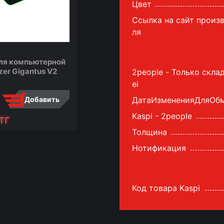
Цвет
Ссылка на сайт произ
ля
ля компьютерной
Коврик для компьютерной
Ков
er Gigantus V2
мыши Razer Goliathus
мыш
2people - Только скла
Mobile
ETA
ei
Добавить
ДатаИзмененияДляОб
Добавить
Kaspi - 2people
тг
5 490
тг
33
Толщина
сообщить
сравнить
сообщить
сра
Нотификация
Код товара Kaspi