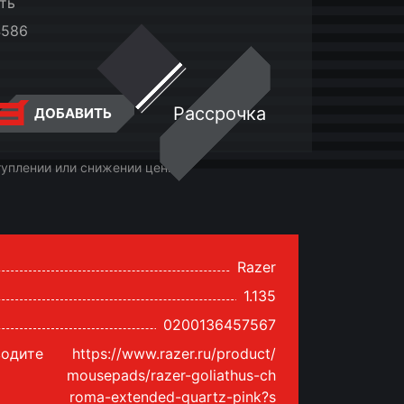
ть
4586
Рассрочка
ДОБАВИТЬ
туплении или снижении цены
Razer
1.135
0200136457567
водите
https://www.razer.ru/product/
mousepads/razer-goliathus-ch
roma-extended-quartz-pink?s