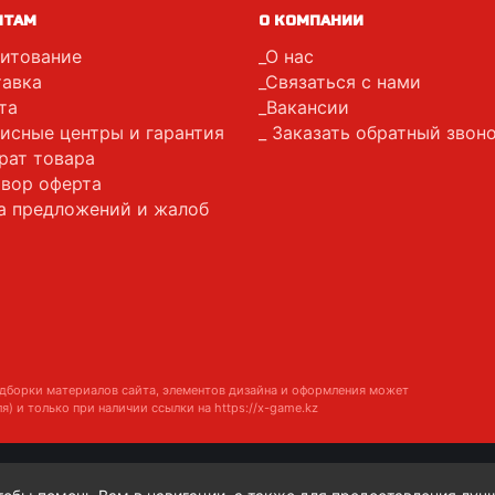
НТАМ
О КОМПАНИИ
итование
О нас
авка
Связаться с нами
та
Вакансии
исные центры и гарантия
Заказать обратный звон
рат товара
вор оферта
а предложений и жалоб
дборки материалов сайта, элементов дизайна и оформления может
я) и только при наличии ссылки на
https://x-game.kz