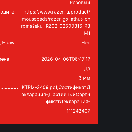
Розовый
водите
https://www.razer.ru/product/
mousepads/razer-goliathus-ch
roma?sku=RZ02-02500316-R3
M1
рик для компьютерной
и Steelseries QCK 3XL
д Huaw
Нет
IL
мена
Добавить
2026-04-06T06:47:17
Да
 990
тг
3 мм
внить
сообщить
КТРМ-3409.pdf,СертификатД
екларация-,ПартийныйСерти
фикатДекларация-
111242407