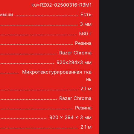
ku=RZ02-02500316-R3M1
 мыши
Есть
3 мм
560 г
Резина
Razer Chroma
920х294x3 мм
Микротекстурированная тка
нь
2,1 м
Razer Chroma
Резина
920 x 294 x 3 мм
2,1 м